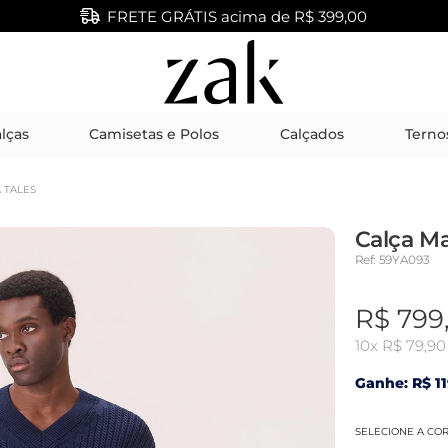
FRETE GRÁTIS acima de R$ 399,00
lças
Camisetas e Polos
Calçados
Terno
 TALES
Calça Ma
Ref: 59YA093
R$ 799
10x
R$ 79,90
Ganhe: R$ 11
SELECIONE A CO