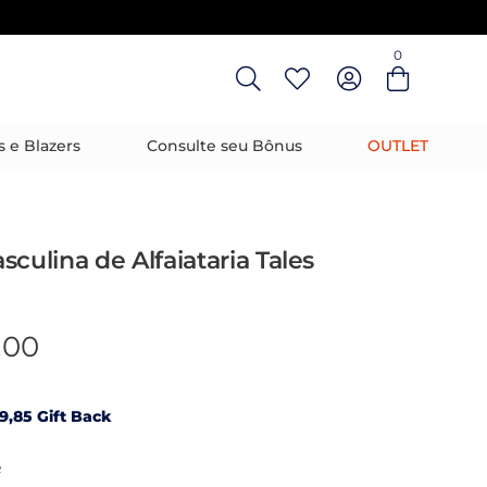
0
Entre com email ou cpf/cnpj
Criar nova conta
s e Blazers
Consulte seu Bônus
OUTLET
sculina de Alfaiataria Tales
,00
9,85 Gift Back
R