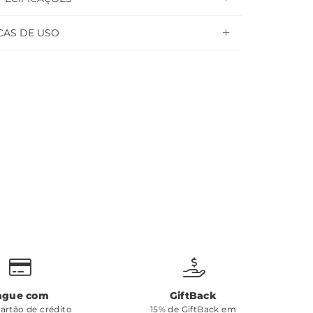
CAS DE USO
ague com
GiftBack
cartão de crédito
15% de GiftBack em