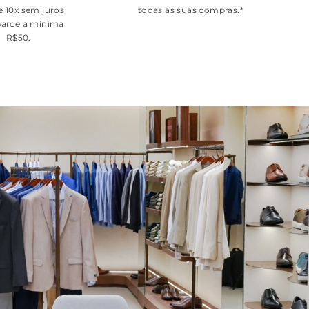
é 10x sem juros
todas as suas compras.*
arcela mínima
R$50.