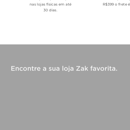
nas lojas físicas em até
R$399 o frete 
30 dias.