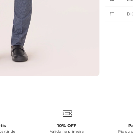
DI
tis
10% OFF
P
artir de
Válido na primeira
Pix ou 