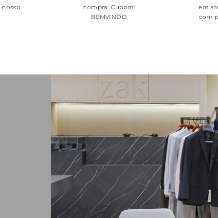
é nosso.
compra. Cupom:
em at
BEMVINDO
.
com p