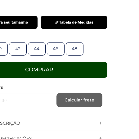
a seu tamanho
Tabela de Medidas
0
42
44
46
48
COMPRAR
TE
ega
Calcular frete
SCRIÇÃO
PECIFICAÇÕES