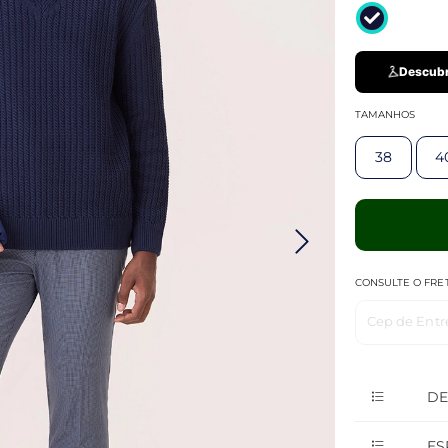
Descubr
TAMANHOS
38
4
CONSULTE O FRE
Cep de Entr
DE
ES