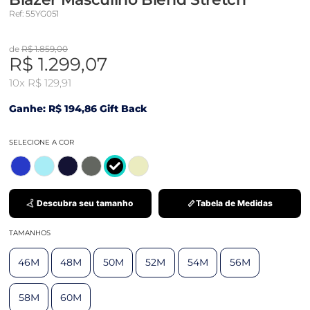
Ref: 55YG051
de
R$ 1.859,00
R$ 1.299,07
10x
R$ 129,91
Ganhe: R$ 194,86 Gift Back
SELECIONE A COR
Descubra seu tamanho
Tabela de Medidas
TAMANHOS
46M
48M
50M
52M
54M
56M
58M
60M