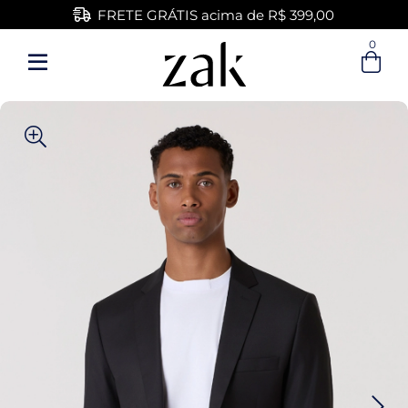
FRETE GRÁTIS acima de R$ 399,00
0
Entre com email ou cpf/cnpj
Criar nova conta