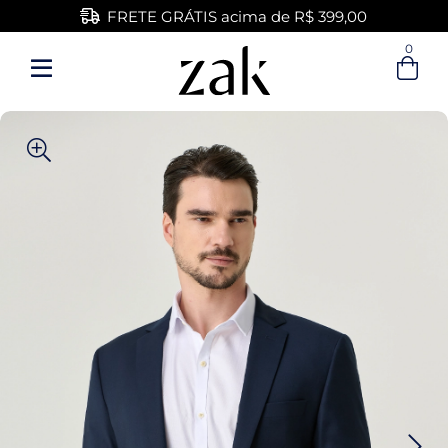
FRETE GRÁTIS acima de R$ 399,00
0
Entre com email ou cpf/cnpj
Criar nova conta