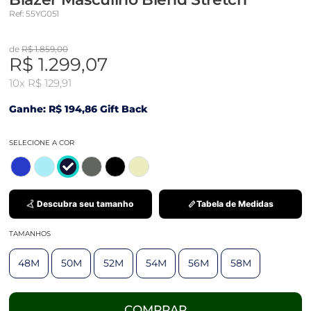
Ref: 55YG051
de
R$ 1.859,00
R$ 1.299,07
10x
R$ 129,91
Ganhe: R$ 194,86 Gift Back
SELECIONE A COR
Descubra seu tamanho
Tabela de Medidas
TAMANHOS
48M
50M
52M
54M
56M
58M
COMPRAR