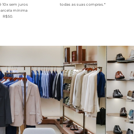
é 10x sem juros
todas as suas compras.*
arcela mínima
R$50.