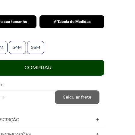
a seu tamanho
Tabela de Medidas
2M
54M
56M
COMPRAR
TE
ega
Calcular frete
SCRIÇÃO
PECIFICAÇÕES