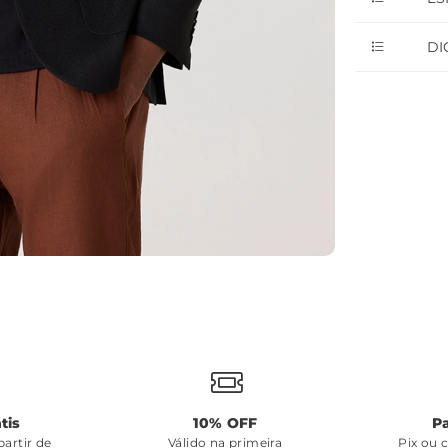
DI
tis
10% OFF
P
artir de
Válido na primeira
Pix ou 