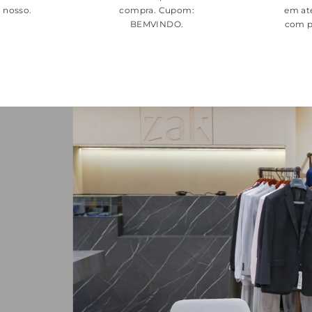
é nosso.
compra. Cupom:
em at
BEMVINDO
.
com p