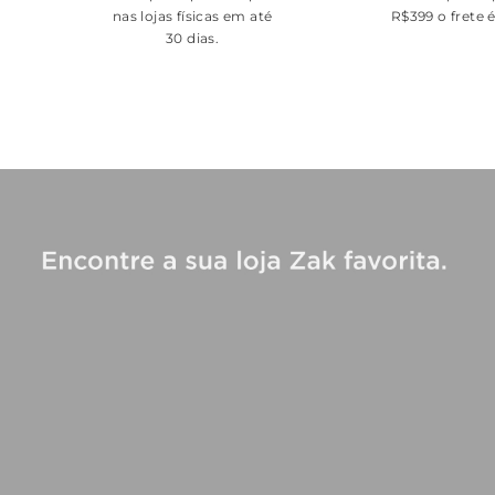
nas lojas físicas em até
R$399 o frete 
30 dias.