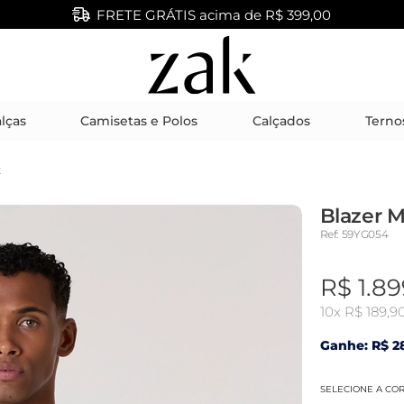
FRETE GRÁTIS acima de R$ 399,00
lças
Camisetas e Polos
Calçados
Terno
K
Blazer M
Ref: 59YG054
R$ 1.89
10x
R$ 189,9
Ganhe: R$ 28
SELECIONE A CO