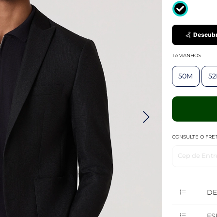
Descubr
TAMANHOS
50M
5
CONSULTE O FRE
Cep de Entr
DE
ES