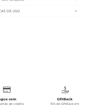
CAS DE USO
ague com
GiftBack
cartão de crédito
15% de GiftBack em