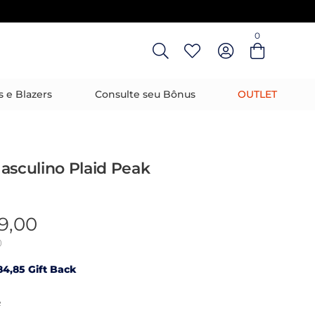
0
Entre com email ou cpf/cnpj
Criar nova conta
s e Blazers
Consulte seu Bônus
OUTLET
asculino Plaid Peak
9,00
0
4,85 Gift Back
R