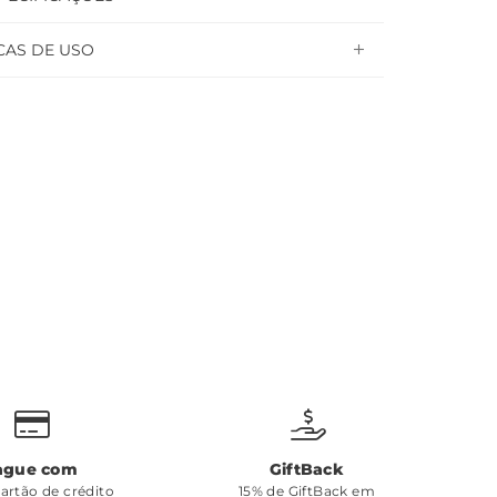
CAS DE USO
ague com
GiftBack
cartão de crédito
15% de GiftBack em