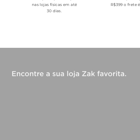
nas lojas físicas em até
R$399 o frete 
30 dias.