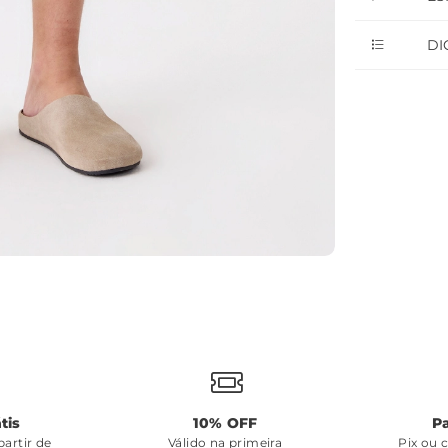
DI
tis
10% OFF
P
artir de
Válido na primeira
Pix ou 