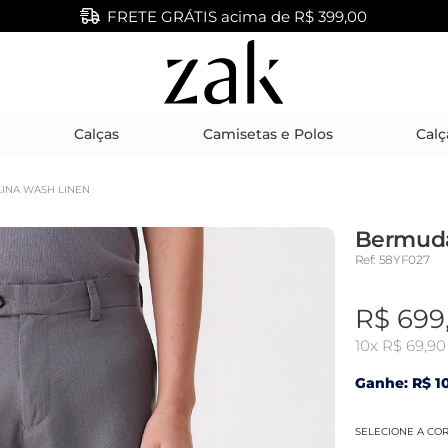
FRETE GRÁTIS acima de R$ 399,00
Calças
Camisetas e Polos
Calç
INA WASH LINEN
Bermuda
Ref: 58YF027
R$ 699
10x
R$ 69,90
Ganhe: R$ 10
SELECIONE A CO