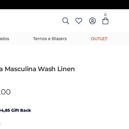
0
Entre com email ou cpf/cnpj
Criar nova conta
ados
Ternos e Blazers
OUTLET
 Masculina Wash Linen
,00
4,85 Gift Back
R