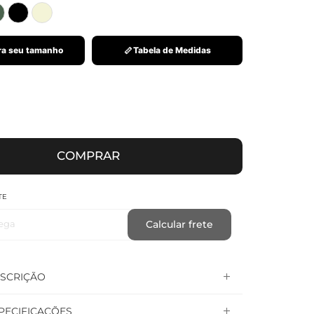
a seu tamanho
Tabela de Medidas
COMPRAR
TE
ega
Calcular frete
SCRIÇÃO
PECIFICAÇÕES