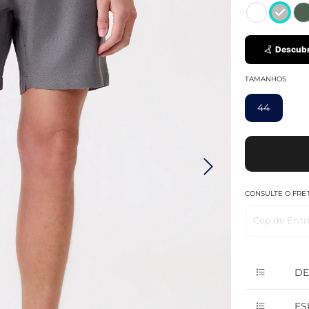
Descubr
TAMANHOS
44
CONSULTE O FRE
Cep de Entr
DE
ES