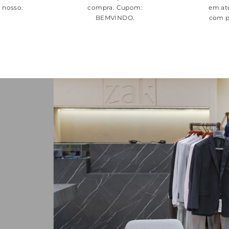
é nosso.
compra. Cupom:
em at
BEMVINDO
.
com p