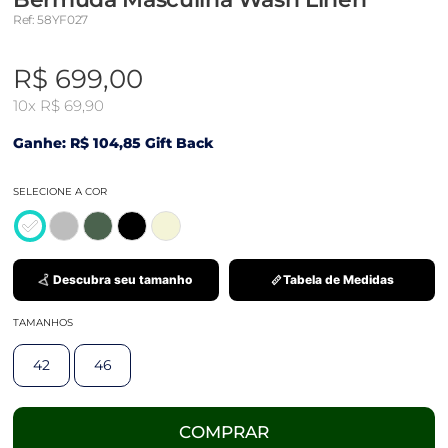
Ref: 58YF027
R$ 699,00
10x
R$ 69,90
Ganhe: R$ 104,85 Gift Back
SELECIONE A COR
Descubra seu tamanho
Tabela de Medidas
TAMANHOS
42
46
COMPRAR