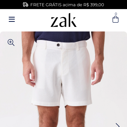
FRETE GRÁTIS acima de R$ 399,00
0
Entre com email ou cpf/cnpj
Criar nova conta