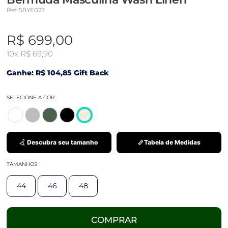
Ref: 58YF027
R$ 699,00
10x
R$ 69,90
Ganhe: R$ 104,85 Gift Back
SELECIONE A COR
Descubra seu tamanho
Tabela de Medidas
TAMANHOS
44
46
48
COMPRAR