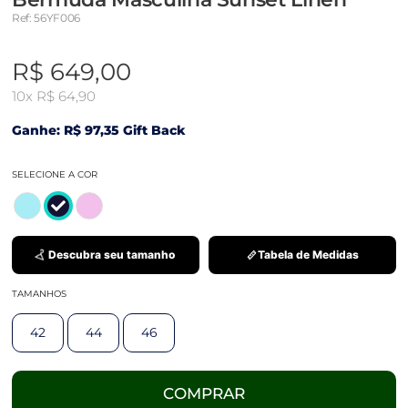
Ref: 56YF006
R$ 649,00
10x
R$ 64,90
Ganhe: R$ 97,35 Gift Back
SELECIONE A COR
Descubra seu tamanho
Tabela de Medidas
TAMANHOS
42
44
46
COMPRAR