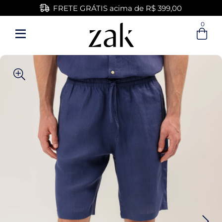
FRETE GRÁTIS acima de R$ 399,00
0
Entre com email ou cpf/cnpj
Criar nova conta