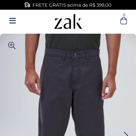
FRETE GRÁTIS acima de R$ 399,00
0
Entre com email ou cpf/cnpj
Criar nova conta