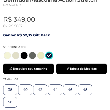
Ref: 56YF019
R$ 349,00
6x
R$ 58,17
Ganhe: R$ 52,35 Gift Back
SELECIONE A COR
Descubra seu tamanho
Tabela de Medidas
TAMANHOS
38
40
42
44
46
48
50