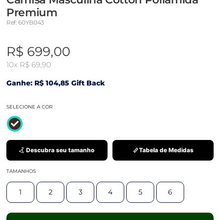
Premium
Ref: 60YB043
R$ 699,00
10x
R$ 69,90
Ganhe: R$ 104,85 Gift Back
SELECIONE A COR
Descubra seu tamanho
Tabela de Medidas
TAMANHOS
1
2
3
4
5
6