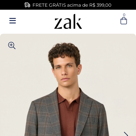
FRETE GRÁTIS acima de R$ 399,00
0
Entre com email ou cpf/cnpj
Criar nova conta