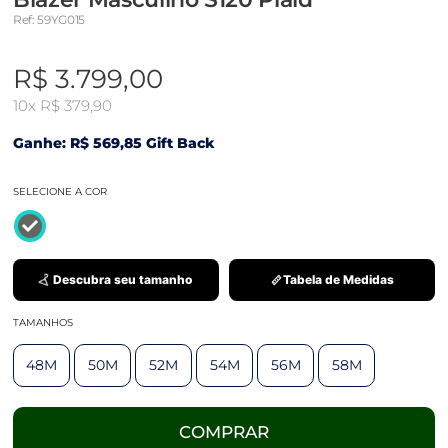
Ref: 59YG015
R$ 3.799,00
10x
R$ 379,90
Ganhe: R$ 569,85 Gift Back
SELECIONE A COR
Descubra seu tamanho
Tabela de Medidas
TAMANHOS
48M
50M
52M
54M
56M
58M
COMPRAR