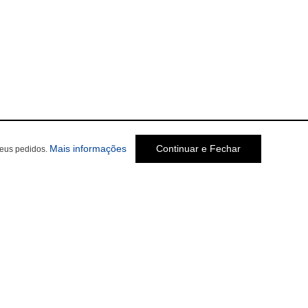
sobre a Política de Privacidade
Mais informações
Continuar e Fechar
seus pedidos.