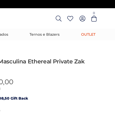
0
ados
Ternos e Blazers
OUTLET
asculina Ethereal Private Zak
0,00
0
08,50 Gift Back
R