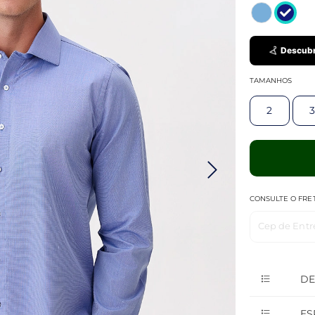
Descubr
TAMANHOS
2
3
CONSULTE O FRE
Cep de Entr
DE
ES