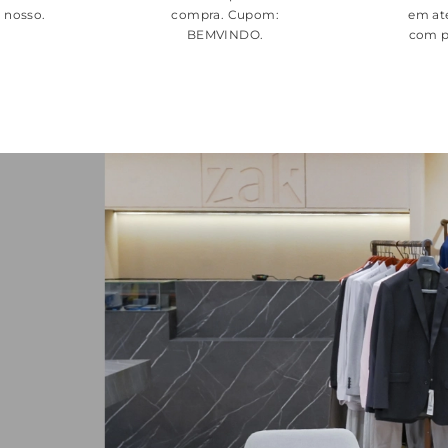
é nosso.
compra. Cupom:
em at
BEMVINDO
.
com p