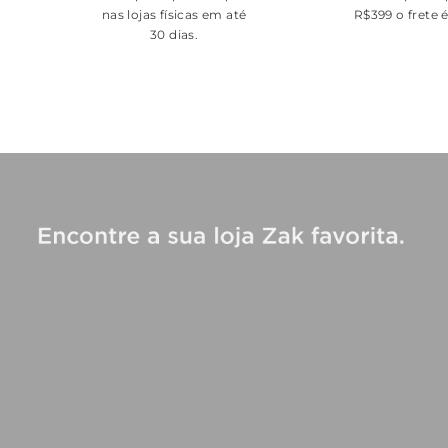
nas lojas físicas em até
R$399 o frete 
30 dias.