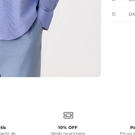
DI
tis
10% OFF
P
artir de
Válido na primeira
Pix ou 