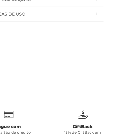
CAS DE USO
ague com
GiftBack
cartão de crédito
15% de GiftBack em