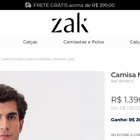
FRETE GRÁTIS acima de R$ 399,00
Calças
Camisetas e Polos
Calç
CAMISA MASCULINA ETHEREAL PRIVATE ZAK
Camisa M
Ref: 59YB103
R$ 1.39
10x
R$ 139,0
Ganhe: R$ 2
SELECIONE A CO