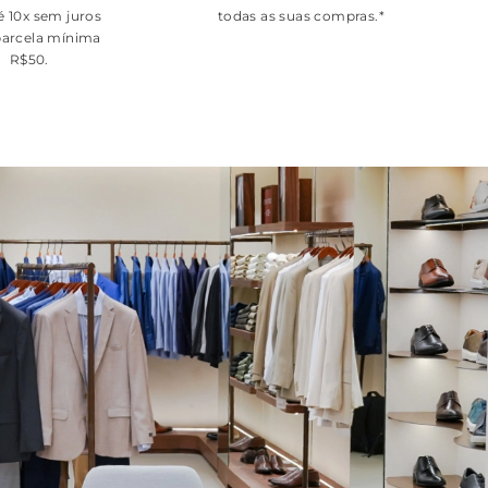
é 10x sem juros
todas as suas compras.*
arcela mínima
R$50.