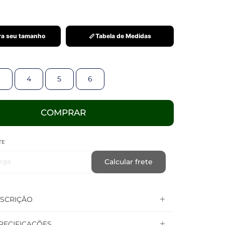
a seu tamanho
Tabela de Medidas
4
5
6
COMPRAR
TE
ega
Calcular frete
SCRIÇÃO
PECIFICAÇÕES