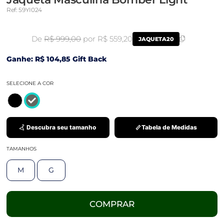
Ref: 59YI024
De
R$ 999,00
por R$ 559,20
JAQUETA20
Ganhe: R$ 104,85 Gift Back
SELECIONE A COR
Descubra seu tamanho
Tabela de Medidas
TAMANHOS
M
G
COMPRAR