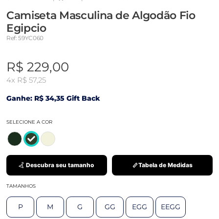
Camiseta Masculina de Algodão Fio
Egipcio
Ref: 59YC060
R$ 229,00
4x
R$ 57,25
Ganhe: R$ 34,35 Gift Back
SELECIONE A COR
Descubra seu tamanho
Tabela de Medidas
TAMANHOS
P
M
G
GG
EGG
EEGG