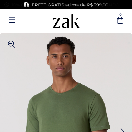
FRETE GRÁTIS acima de R$ 399,00
0
Entre com email ou cpf/cnpj
Criar nova conta