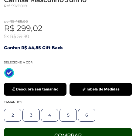
Ref: 59YB009
de
R$ 489,00
R$ 299,02
5x
R$ 59,80
Ganhe: R$ 44,85 Gift Back
SELECIONE A COR
Descubra seu tamanho
Tabela de Medidas
TAMANHOS
2
3
4
5
6
COMPRAR