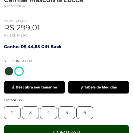
Ref: 59YB045
de
R$ 399,00
R$ 299,01
5x
R$ 59,80
Ganhe: R$ 44,85 Gift Back
SELECIONE A COR
Descubra seu tamanho
Tabela de Medidas
TAMANHOS
2
3
4
5
6
COMPRAR