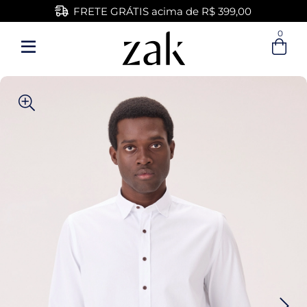
FRETE GRÁTIS acima de R$ 399,00
0
Entre com email ou cpf/cnpj
Criar nova conta