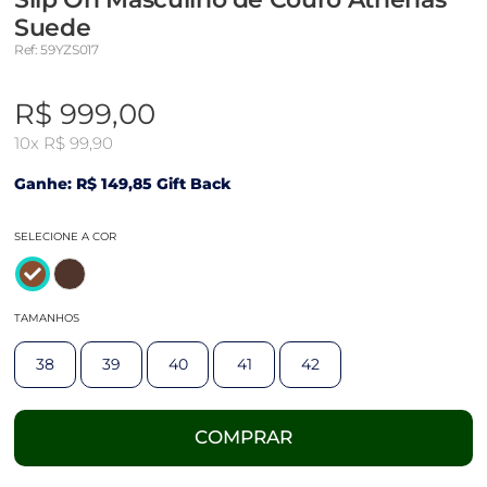
Suede
Ref: 59YZS017
R$ 999,00
10x
R$ 99,90
Ganhe: R$ 149,85 Gift Back
SELECIONE A COR
TAMANHOS
38
39
40
41
42
COMPRAR