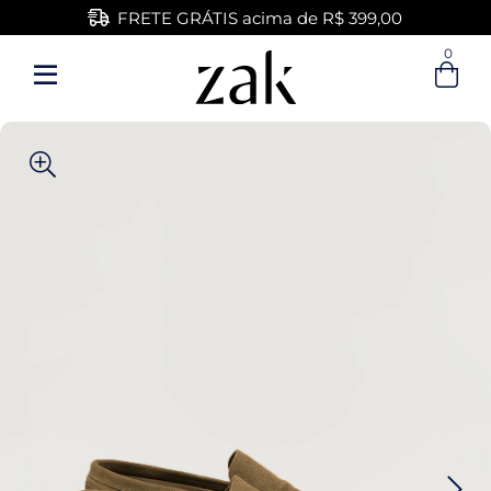
FRETE GRÁTIS acima de R$ 399,00
0
Entre com email ou cpf/cnpj
Criar nova conta