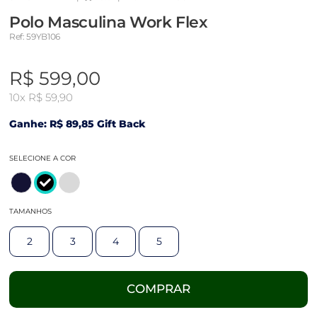
Polo Masculina Work Flex
Ref: 59YB106
R$ 599,00
10x
R$ 59,90
Ganhe: R$ 89,85 Gift Back
SELECIONE A COR
TAMANHOS
2
3
4
5
COMPRAR