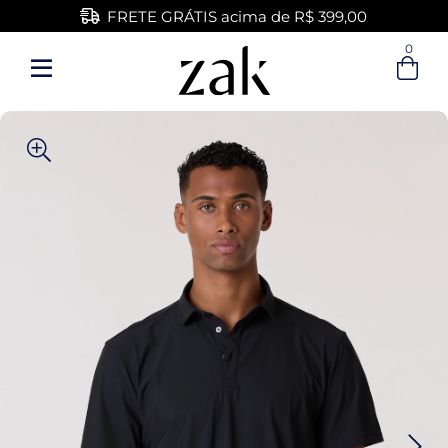
FRETE GRÁTIS acima de R$ 399,00
0
Entre com email ou cpf/cnpj
Criar nova conta