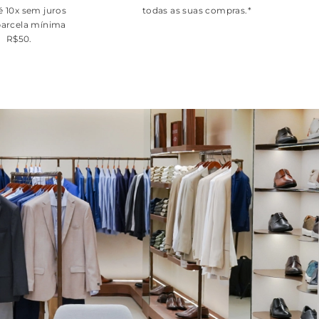
é 10x sem juros
todas as suas compras.*
arcela mínima
R$50.