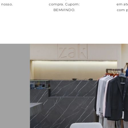
é nosso.
compra. Cupom:
em at
BEMVINDO
.
com p