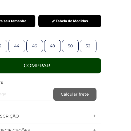
a seu tamanho
Tabela de Medidas
2
44
46
48
50
52
COMPRAR
TE
ega
Calcular frete
SCRIÇÃO
PECIFICAÇÕES