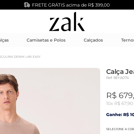
FRETE GRÁTIS acima de R$ 399,00
lças
Camisetas e Polos
Calçados
Terno
SCULINA DENIM LAB EASY
Calça J
Ref: 58YA074
R$ 679
10x
R$ 67,90
Ganhe: R$ 10
SELECIONE A CO