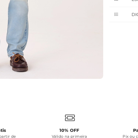
DI
tis
10% OFF
P
artir de
Válido na primeira
Pix ou 