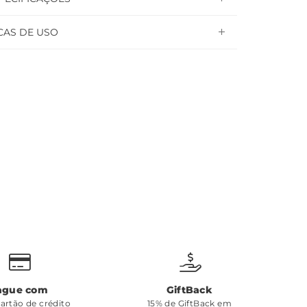
CAS DE USO
ague com
GiftBack
cartão de crédito
15% de GiftBack em