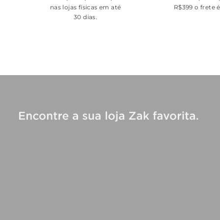
nas lojas físicas em até
R$399 o frete 
30 dias.