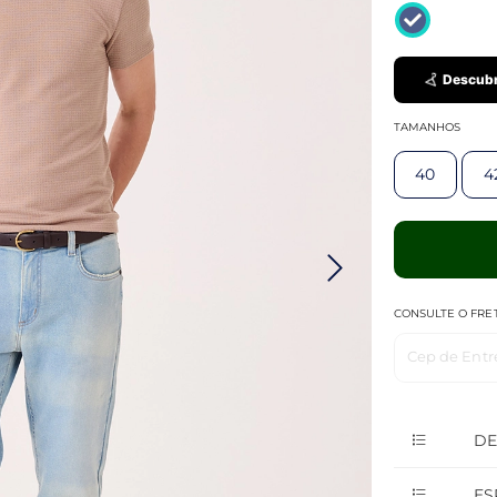
Descubr
TAMANHOS
40
4
CONSULTE O FRE
Cep de Entr
DE
ES