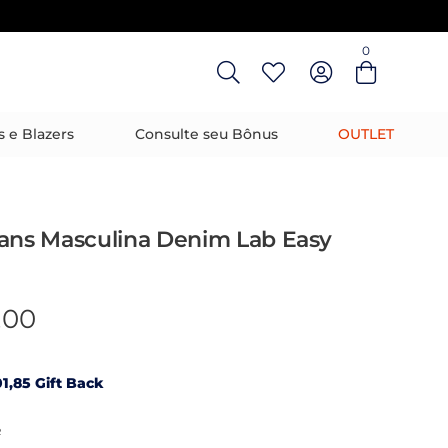
0
Entre com email ou cpf/cnpj
Criar nova conta
s e Blazers
Consulte seu Bônus
OUTLET
eans Masculina Denim Lab Easy
,00
1,85 Gift Back
R