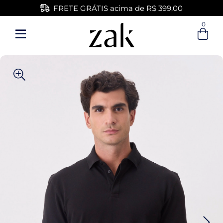
FRETE GRÁTIS acima de R$ 399,00
0
Entre com email ou cpf/cnpj
Criar nova conta