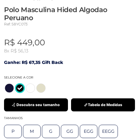
Polo Masculina Hided Algodao
Peruano
Ref: 58YC073
R$ 449,00
8x
R$ 56,13
Ganhe: R$ 67,35 Gift Back
SELECIONE A COR
Descubra seu tamanho
Tabela de Medidas
TAMANHOS
P
M
G
GG
EGG
EEGG