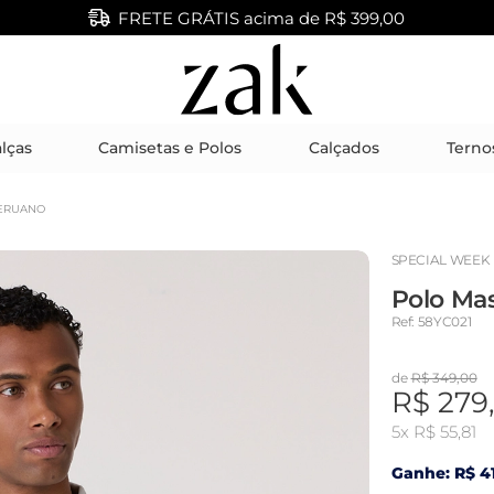
FRETE GRÁTIS acima de R$ 399,00
lças
Camisetas e Polos
Calçados
Terno
PERUANO
SPECIAL WEEK
Polo Ma
Ref: 58YC021
de
R$ 349,00
R$ 279
5x
R$ 55,81
Ganhe: R$ 41