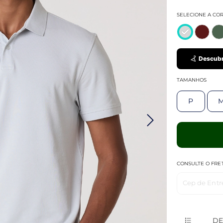
SELECIONE A CO
Descubr
TAMANHOS
P
CONSULTE O FRE
Cep de Entr
DE