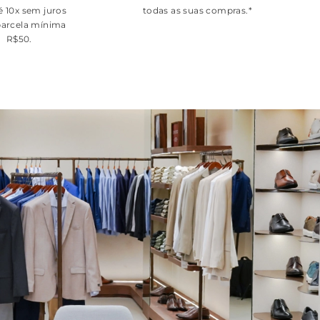
é 10x sem juros
todas as suas compras.*
arcela mínima
R$50.