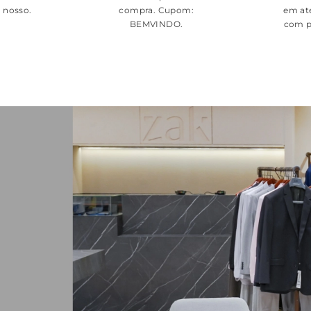
é nosso.
compra. Cupom:
em at
BEMVINDO
.
com p