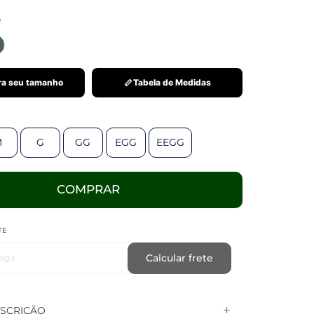
R
a seu tamanho
Tabela de Medidas
M
G
GG
EGG
EEGG
COMPRAR
TE
ega
Calcular frete
SCRIÇÃO