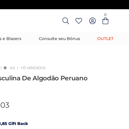
0
Entre com email ou cpf/cnpj
Criar nova conta
s e Blazers
Consulte seu Bônus
OUTLET
+0
|
0.0
|
VENDIDOS
sculina De Algodão Peruano
,03
,85 Gift Back