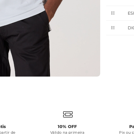
ES
DI
tis
10% OFF
P
artir de
Válido na primeira
Pix ou 