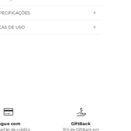
PECIFICAÇÕES
CAS DE USO
ague com
GiftBack
cartão de crédito
15% de GiftBack em