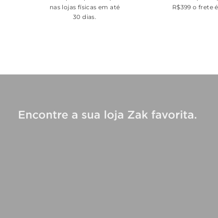
nas lojas físicas em até
R$399 o frete 
30 dias.