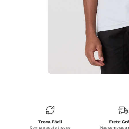
Troca Fácil
Frete Grá
Compre aqui e troque
Nas compras a p