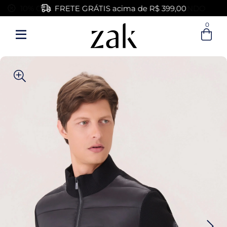
FRETE GRÁTIS acima de R$ 399,00
0
Entre com email ou cpf/cnpj
Criar nova conta