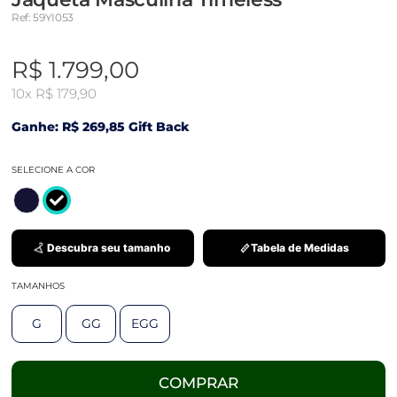
Ref: 59YI053
R$ 1.799,00
10x
R$ 179,90
Ganhe: R$ 269,85 Gift Back
SELECIONE A COR
Descubra seu tamanho
Tabela de Medidas
TAMANHOS
G
GG
EGG
COMPRAR