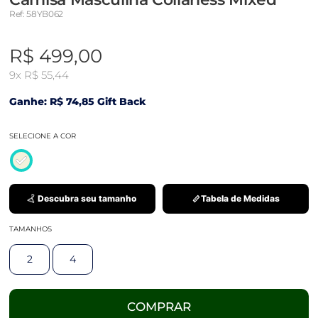
Ref: 58YB062
R$ 499,00
9x
R$ 55,44
Ganhe: R$ 74,85 Gift Back
SELECIONE A COR
Descubra seu tamanho
Tabela de Medidas
TAMANHOS
2
4
COMPRAR