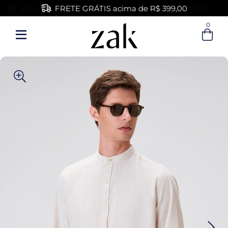
FRETE GRÁTIS acima de R$ 399,00
0
Entre com email ou cpf/cnpj
Criar nova conta