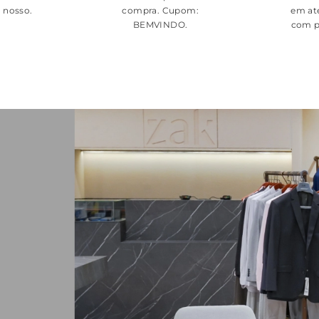
é nosso.
compra. Cupom:
em at
BEMVINDO
.
com p