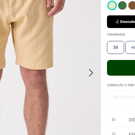
Descubr
TAMANHOS
38
4
CONSULTE O FRE
Cep de Entr
DE
ES