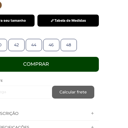
a seu tamanho
Tabela de Medidas
0
42
44
46
48
COMPRAR
TE
ega
Calcular frete
SCRIÇÃO
PECIFICAÇÕES