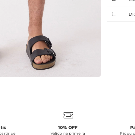
DI
tis
10% OFF
P
artir de
Válido na primeira
Pix ou 