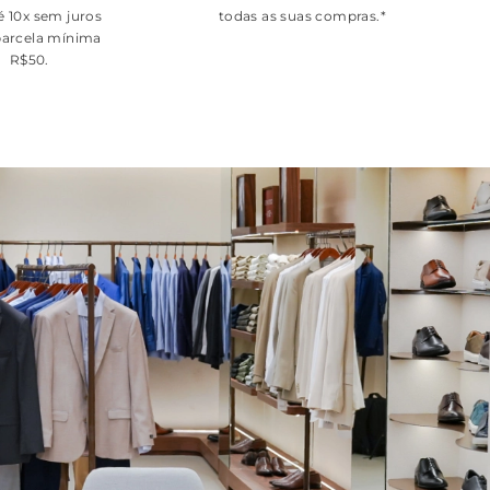
é 10x sem juros
todas as suas compras.*
arcela mínima
R$50.