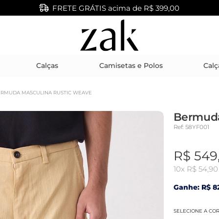
FRETE GRÁTIS acima de R$ 399,00
Calças
Camisetas e Polos
Calç
RMUDA MASCULINA RUSTIC WEAVE
Bermuda
Ref: 58YF001
R$ 549
10x
R$ 54,90
Ganhe: R$ 82
SELECIONE A CO