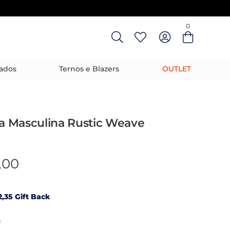
0
Entre com email ou cpf/cnpj
Criar nova conta
ados
Ternos e Blazers
OUTLET
 Masculina Rustic Weave
,00
,35 Gift Back
R