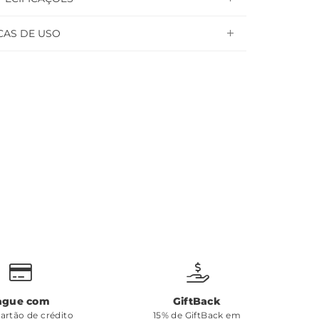
CAS DE USO
ague com
GiftBack
cartão de crédito
15% de GiftBack em