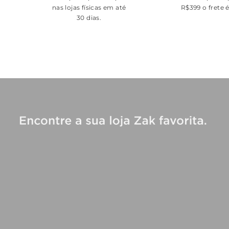
nas lojas físicas em até
R$399 o frete 
30 dias.