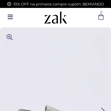
10% OFF na primeira compra cupom: BEMVINDO
FRETE GRÁTIS acima de R$ 399,00
0