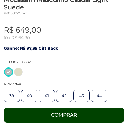
Suede
Ref: 58YZS242
R$ 649,00
10x
R$ 64,90
Ganhe: R$ 97,35 Gift Back
SELECIONE A COR
TAMANHOS
39
40
41
42
43
44
COMPRAR