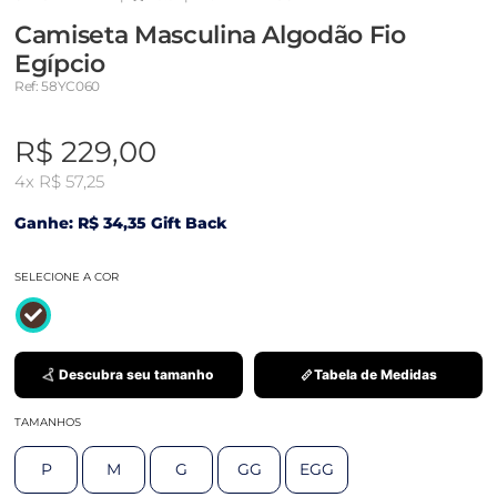
Camiseta Masculina Algodão Fio
Egípcio
Ref: 58YC060
R$ 229,00
4x
R$ 57,25
Ganhe: R$ 34,35 Gift Back
SELECIONE A COR
Descubra seu tamanho
Tabela de Medidas
TAMANHOS
P
M
G
GG
EGG