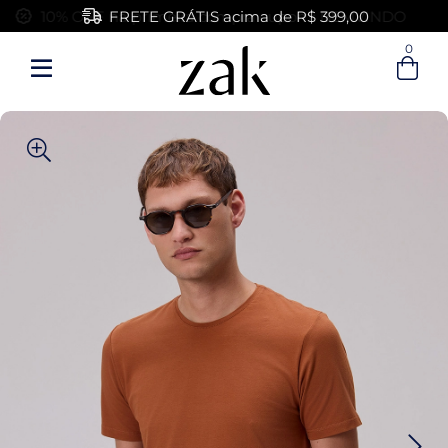
FRETE GRÁTIS acima de R$ 399,00
0
Entre com email ou cpf/cnpj
Criar nova conta