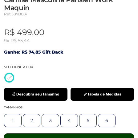
Maquin
Ref: 58YB067
R$ 499,00
9x
R$ 55,44
Ganhe: R$ 74,85 Gift Back
SELECIONE A COR
Descubra seu tamanho
Tabela de Medidas
TAMANHOS
1
2
3
4
5
6