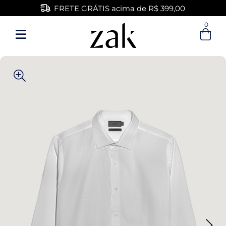
FRETE GRÁTIS acima de R$ 399,00
0
Entre com email ou cpf/cnpj
Criar nova conta