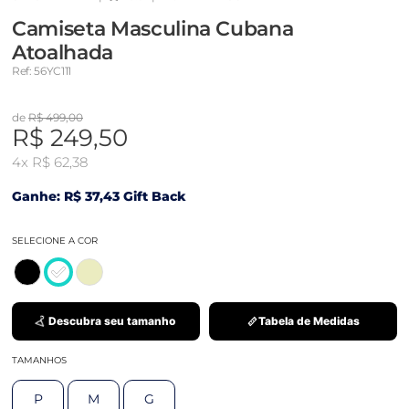
Camiseta Masculina Cubana
Atoalhada
Ref: 56YC111
de
R$ 499,00
R$ 249,50
4x
R$ 62,38
Ganhe: R$ 37,43 Gift Back
SELECIONE A COR
Descubra seu tamanho
Tabela de Medidas
TAMANHOS
P
M
G