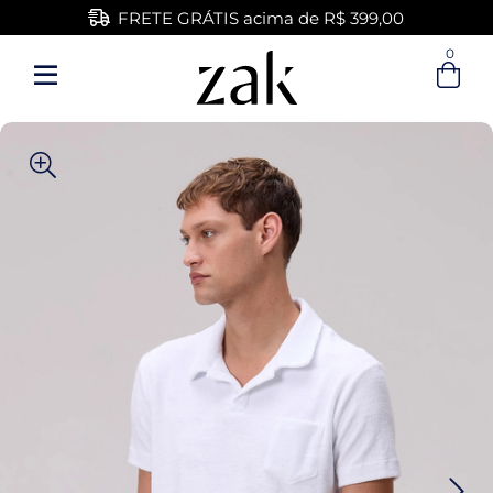
FRETE GRÁTIS acima de R$ 399,00
0
Entre com email ou cpf/cnpj
Criar nova conta