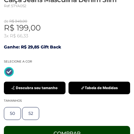
Ref: 57YA052
de
R$ 349,00
R$ 199,00
3x
R$ 66,33
Ganhe: R$ 29,85 Gift Back
SELECIONE A COR
Descubra seu tamanho
Tabela de Medidas
TAMANHOS
50
52
COMPRAR